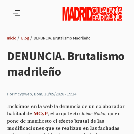
Pasar al contenido principal
Inicio
Blog
DENUNCIA. Brutalismo Madrileño
Ruta
DENUNCIA. Brutalismo
de
madrileño
navegación
Por
mcypweb
, Dom, 10/05/2026 - 19:24
Incluimos en la web la denuncia de un colaborador
habitual de
MCyP
, el arquitecto
, quien
Jaime Nadal
pone de manifiesto el
efecto brutal de las
modificaciones que se realizan en las fachadas