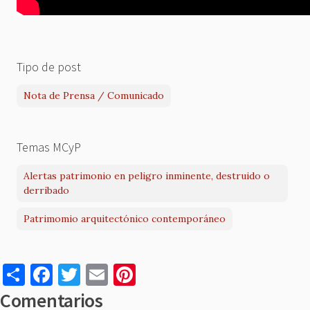
Tipo de post
Nota de Prensa / Comunicado
Temas MCyP
Alertas patrimonio en peligro inminente, destruido o
derribado
Patrimomio arquitectónico contemporáneo
S
F
T
E
Pi
h
a
w
m
nt
Comentarios