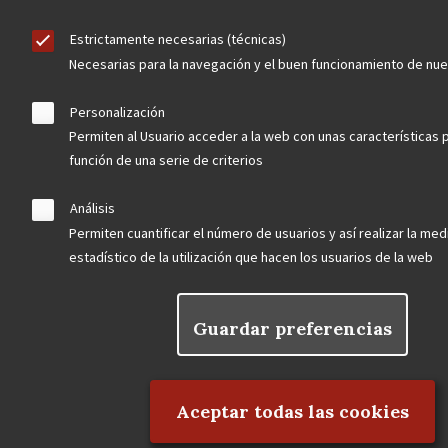
Estrictamente necesarias (técnicas)
Necesarias para la navegación y el buen funcionamiento de nu
Personalización
Permiten al Usuario acceder a la web con unas características 
función de una serie de criterios
Contacta
Análisis
Permiten cuantificar el número de usuarios y así realizar la medi
Hazte socio
estadístico de la utilización que hacen los usuarios de la web
Guardar preferencias
Rechazar el consentimiento
Aviso Legal
Política de privacidad
Política de Cookies
Menú
Aceptar todas las cookies