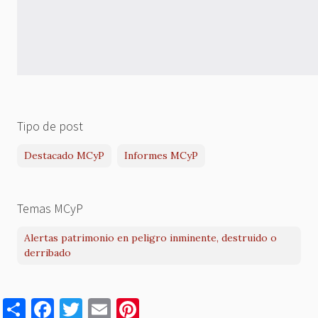
Tipo de post
Destacado MCyP
Informes MCyP
Temas MCyP
Alertas patrimonio en peligro inminente, destruido o
derribado
S
F
T
E
Pi