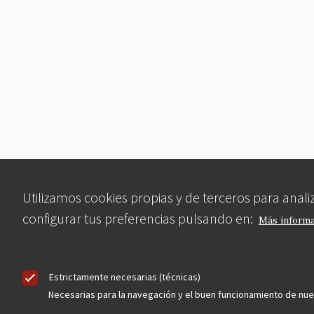
Utilizamos cookies propias y de terceros para anal
configurar tus preferencias pulsando en:
Más inform
Estrictamente necesarias (técnicas)
Necesarias para la navegación y el buen funcionamiento de nu