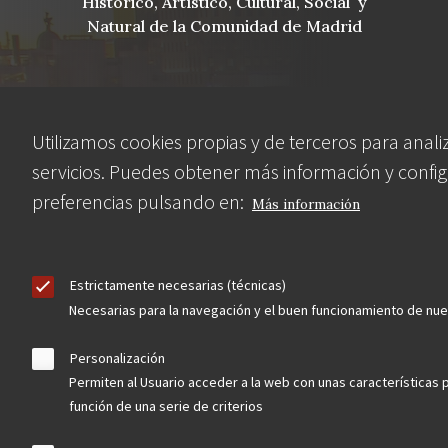
Histórico, Artístico, Cultural, Social y
Natural de la Comunidad de Madrid
blog
Utilizamos cookies propias y de terceros para anali
Menu
servicios. Puedes obtener más información y config
observatorio del patrimonio
preferencias pulsando en:
Más información
Footer
convocatorias
buscador avanzado
Estrictamente necesarias (técnicas)
Necesarias para la navegación y el buen funcionamiento de nu
Nuestras redes
Personalización
Permiten al Usuario acceder a la web con unas características 
función de una serie de criterios