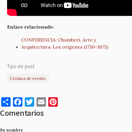
Enlace relacionado:
CONFERENCIA: Chamberí, Arte y
Arquitectura. Los orígenes (1750-1875)
Tipo de post
Crónica de evento
S
F
T
E
Pi
h
a
w
m
nt
Comentarios
ar
c
it
ai
er
e
e
te
l
es
Su nombre