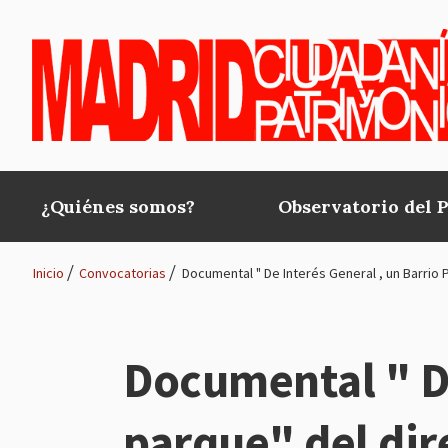
Pasar al contenido principal
¿Quiénes somos?
Observatorio del 
Main
navigation
Inicio
Convocatorias
Documental " De Interés General , un Barrio 
Ruta
de
Documental " De
navegación
parque" del dir