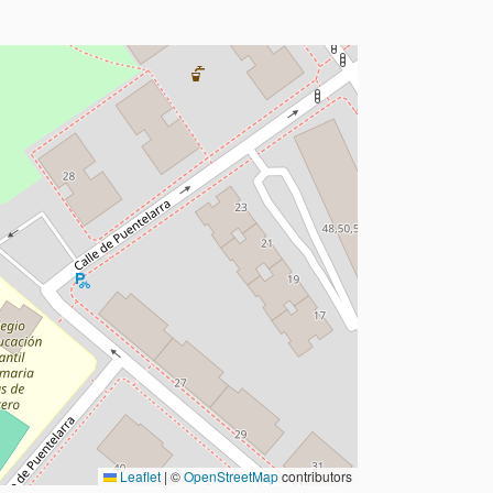
Leaflet
|
©
OpenStreetMap
contributors