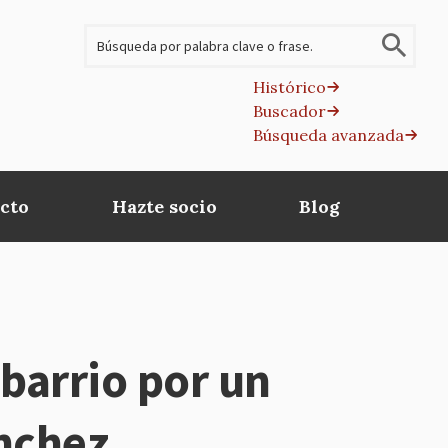
Buscar
Histórico
Buscador
B
Búsqueda avanzada
av
cto
Hazte socio
Blog
barrio por un
ánchez