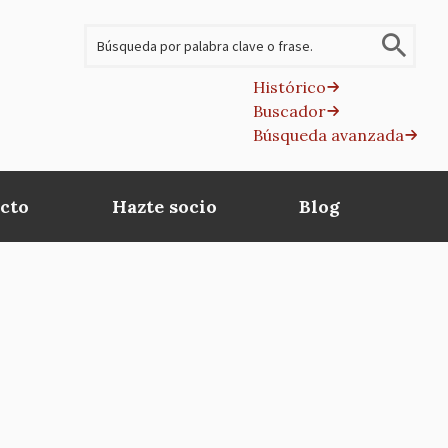
Buscar
Histórico
Buscador
B
Búsqueda avanzada
av
cto
Hazte socio
Blog