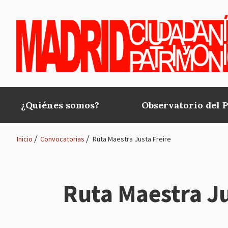
Pasar al contenido principal
¿Quiénes somos?
Observatorio del 
Main
navigation
Inicio
Convocatorias
Ruta Maestra Justa Freire
Ruta
de
Ruta Maestra Ju
navegación