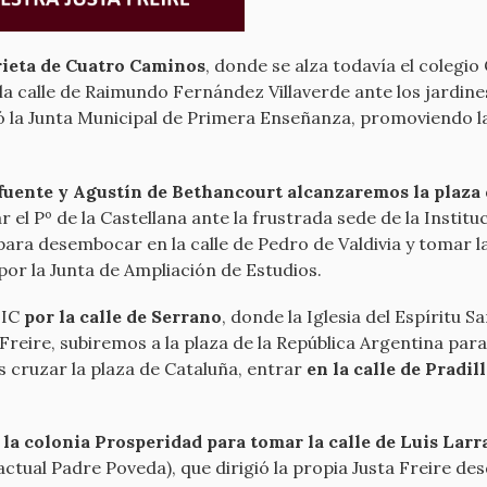
orieta de Cuatro Caminos
, donde se alza todavía el colegi
a calle de Raimundo Fernández Villaverde ante los jardines
dió la Junta Municipal de Primera Enseñanza, promoviendo 
fuente y Agustín de Bethancourt alcanzaremos la plaza 
el Pº de la Castellana ante la frustrada sede de la Instit
ara desembocar en la calle de Pedro de Valdivia y tomar l
or la Junta de Ampliación de Estudios.
SIC
por la calle de Serrano
, donde la Iglesia del Espíritu S
Freire, subiremos a la plaza de la República Argentina par
as cruzar la plaza de Cataluña, entrar
en la calle de Pradil
 la colonia Prosperidad para tomar la calle de Luis Larr
actual Padre Poveda), que dirigió la propia Justa Freire d