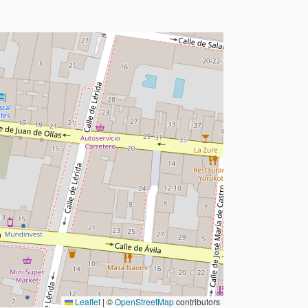
Leaflet
|
©
OpenStreetMap
contributors