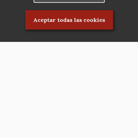
Rechazar el consentimiento
Aceptar todas las cookies
Asociación en defensa del Patrimonio
Histórico, Artístico, Cultural, Social y
Natural de la Comunidad de Madrid