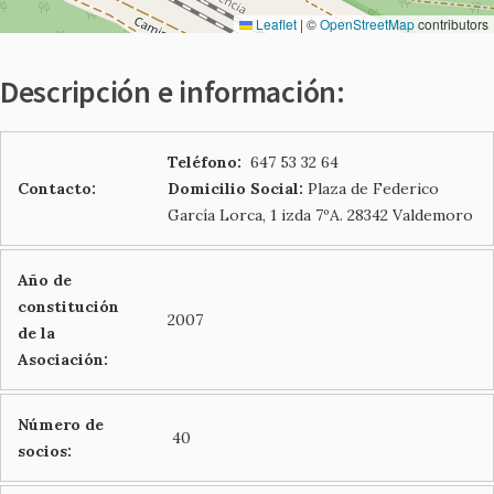
Leaflet
|
©
OpenStreetMap
contributors
Descripción e información:
Teléfono:
647 53 32 64
Contacto:
Domicilio Social:
Plaza de Federico
García Lorca, 1 izda 7ºA. 28342 Valdemoro
Año de
constitución
2007
de la
Asociación:
Número de
40
socios: