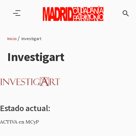
Pasar al contenido principal
Inicio
Investigart
Ruta
Investigart
de
navegación
Estado actual:
ACTIVA en MCyP