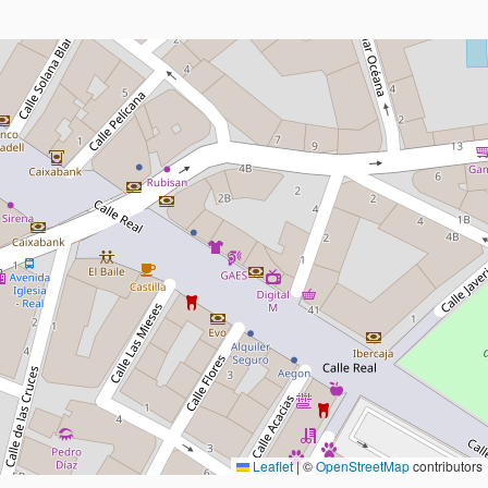
Leaflet
|
©
OpenStreetMap
contributors