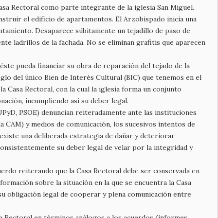
asa Rectoral como parte integrante de la iglesia San Miguel.
truir el edificio de apartamentos. El Arzobispado inicia una
untamiento. Desaparece súbitamente un tejadillo de paso de
 ladrillos de la fachada. No se eliminan grafitis que aparecen
te pueda financiar su obra de reparación del tejado de la
eglo del único Bien de Interés Cultural (BIC) que tenemos en el
a Casa Rectoral, con la cual la iglesia forma un conjunto
onación, incumpliendo así su deber legal.
 UPyD, PSOE) denuncian reiteradamente ante las instituciones
la CAM) y medios de comunicación, los sucesivos intentos de
existe una deliberada estrategia de dañar y deteriorar
onsistentemente su deber legal de velar por la integridad y
uerdo reiterando que la Casa Rectoral debe ser conservada en
nformación sobre la situación en la que se encuentra la Casa
 su obligación legal de cooperar y plena comunicación entre
sa Rectoral en términos análogos a los acuerdos/informes