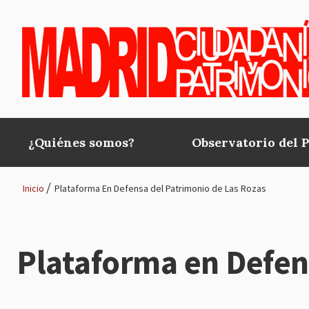
Pasar al contenido principal
¿Quiénes somos?
Observatorio del 
Main
navigation
Inicio
Plataforma En Defensa del Patrimonio de Las Rozas
Ruta
de
Plataforma en Defen
navegación