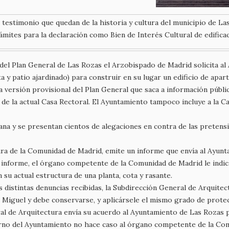
 testimonio que quedan de la historia y cultura del municipio de La
mites para la declaración como Bien de Interés Cultural de edificac
el Plan General de Las Rozas el Arzobispado de Madrid solicita al 
ta y patio ajardinado) para construir en su lugar un edificio de apar
 versión provisional del Plan General que saca a información públic
a de la actual Casa Rectoral. El Ayuntamiento tampoco incluye a la 
na y se presentan cientos de alegaciones en contra de las pretens
ra de la Comunidad de Madrid, emite un informe que envía al Ayun
informe, el órgano competente de la Comunidad de Madrid le indica
 su actual estructura de una planta, cota y rasante.
as distintas denuncias recibidas, la Subdirección General de Arquite
n Miguel y debe conservarse, y aplicársele el mismo grado de protec
ral de Arquitectura envía su acuerdo al Ayuntamiento de Las Rozas 
no del Ayuntamiento no hace caso al órgano competente de la Com