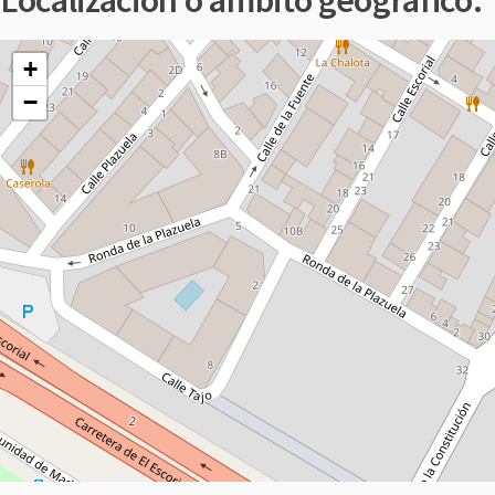
Localización o ámbito geográfico:
+
−