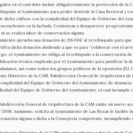
idos en el cual debe incluir obligatoriamente la protección de la C
ispado al Ayuntamiento para poder destruir la Casa Rectoral y cons
e dicho edificio con la complicidad del Equipo de Gobierno del Ay
esconchones en la fachada. Comienzan a desaparecer progresivamente
ni se realiza labor de conservación alguna.
miento aprueba una donación de 216.00€ al Arzobispado para que és
tifica dicha donación aludiendo a que es para “colaborar con el arr
argo, el Ayuntamiento no obliga al Arzobispado a la conservación de l
ublicación técnica empleada por el Ayuntamiento para justificar la d
udadanos, así como todos los grupos políticos de la oposición (IU,
nio Histórico de la CAM, Subdirección General de Arquitectura de 
y complicidad del Equipo de Gobierno del Ayuntamiento. Se denuncia 
icidad del Equipo de Gobierno del Ayuntamiento, el cual incumple c
a Subdirección General de Arquitectura de la CAM emite un nuevo ac
 2008. Asimismo, solicita al Ayuntamiento de Las Rozas le facilite i
nformación alguna a dicha a la Consejería competente, incumpliendo
trimonio Histórico de la CAM emite un informe sobre la citada Ca