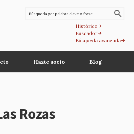
Buscar
Histórico
Buscador
B
Búsqueda avanzada
av
cto
Hazte socio
Blog
Las Rozas