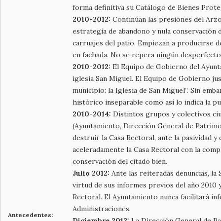
forma definitiva su Catálogo de Bienes Proteg
2010-2012:
Continúan las presiones del Arzob
estrategia de abandono y nula conservación d
carruajes del patio. Empiezan a producirse d
en fachada. No se repera ningún desperfecto 
2010-2012:
El Equipo de Gobierno del Ayunta
iglesia San Miguel. El Equipo de Gobierno jus
municipio: la Iglesia de San Miguel”. Sin emb
histórico inseparable como así lo indica la p
2010-2014:
Distintos grupos y colectivos ci
(Ayuntamiento, Dirección General de Patrimo
destruir la Casa Rectoral, ante la pasividad 
aceleradamente la Casa Rectoral con la compl
conservación del citado bien.
Julio 2012:
Ante las reiteradas denuncias, l
virtud de sus informes previos del año 2010 y
Rectoral. El Ayuntamiento nunca facilitará i
Administraciones.
Antecedentes:
Diciembre 2012:
La Dirección General de Pa