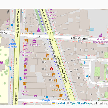
Leaflet
|
©
OpenStreetMap
contributors