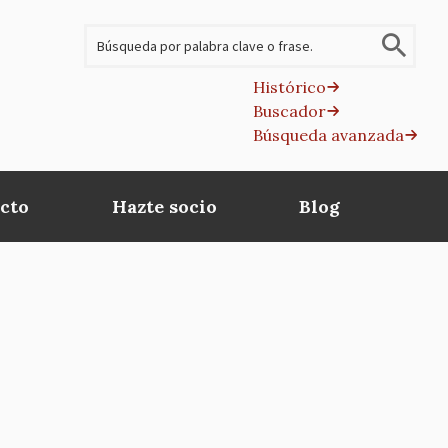
Buscar
Histórico
Buscador
B
Búsqueda avanzada
av
cto
Hazte socio
Blog