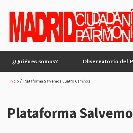
Pasar al contenido principal
¿Quiénes somos?
Observatorio del 
Main
navigation
Inicio
Plataforma Salvemos Cuatro Caminos
Ruta
de
Plataforma Salvemo
navegación