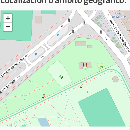
Localización o ámbito geográfico:
+
−