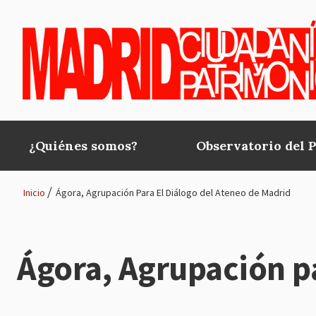
Pasar al contenido principal
¿Quiénes somos?
Observatorio del 
Main
navigation
Inicio
Ágora, Agrupación Para El Diálogo del Ateneo de Madrid
Ruta
de
Ágora, Agrupación pa
navegación