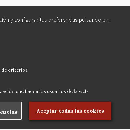
ción y configurar tus preferencias pulsando en:
 de criterios
lización que hacen los usuarios de la web
Rechazar el consentimiento
Aceptar todas las cookies
encias