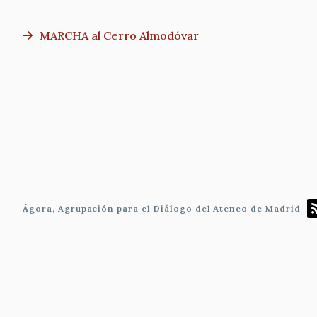
MARCHA al Cerro Almodóvar
Paginación
Ágora, Agrupación para el Diálogo del Ateneo de Madrid