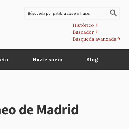
Buscar
Histórico
Buscador
B
Búsqueda avanzada
av
cto
Hazte socio
Blog
neo de Madrid