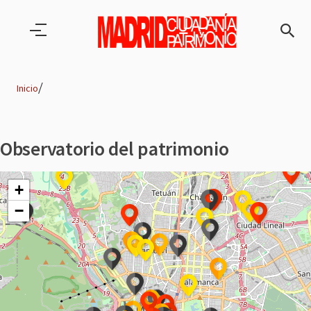
Pasar al contenido principal
Inicio
Ruta
de
Observatorio del patrimonio
navegación
+
−