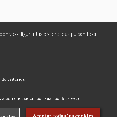
ción y configurar tus preferencias pulsando en:
 de criterios
lización que hacen los usuarios de la web
Rechazar el consentimiento
Aceptar todas las cookies
encias