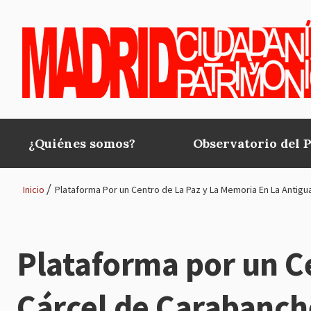
Pasar al contenido principal
¿Quiénes somos?
Observatorio del 
Main
navigation
Inicio
Plataforma Por un Centro de La Paz y La Memoria En La Antigu
Ruta
de
Plataforma por un Ce
navegación
Cárcel de Carabanch