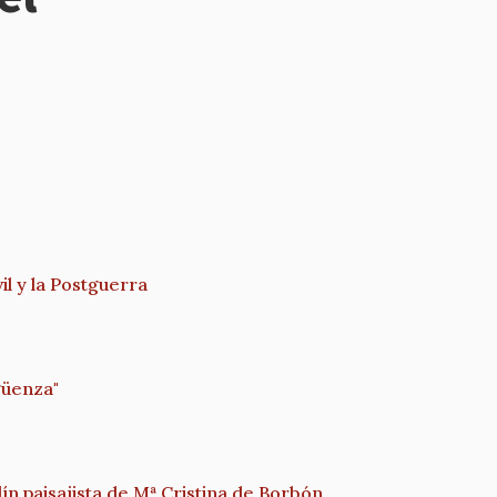
l y la Postguerra
güenza"
ín paisajista de Mª Cristina de Borbón