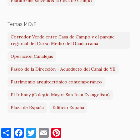
Plataforma Salvemos la Casa de Campo
Temas MCyP
Corredor Verde entre Casa de Campo y el parque
regional del Curso Medio del Guadarrama
Operación Canalejas
Paseo de la Dirección - Acueducto del Canal de YII
Patrimomio arquitectónico contemporáneo
El Johnny (Colegio Mayor San Juan Evangelista)
Plaza de España
Edificio España
S
F
T
E
Pi