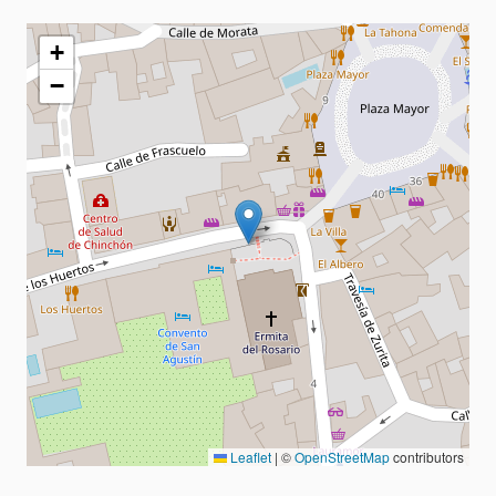
+
−
Leaflet
|
©
OpenStreetMap
contributors