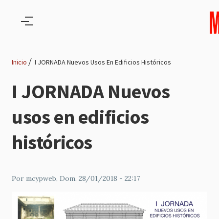
Pasar al contenido principal
Inicio
I JORNADA Nuevos Usos En Edificios Históricos
Ruta
I JORNADA Nuevos
de
usos en edificios
navegación
históricos
Por
mcypweb
, Dom, 28/01/2018 - 22:17