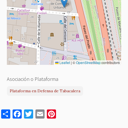
Leaflet
|
©
OpenStreetMap
contributors
Asociación o Plataforma
Plataforma en Defensa de Tabacalera
S
F
T
E
Pi
h
a
w
m
nt