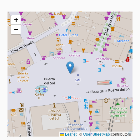
+
−
Leaflet
|
©
OpenStreetMap
contributors