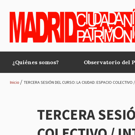
Pasar al contenido principal
¿Quiénes somos?
Observatorio del 
Main
navigation
Inicio
TERCERA SESIÓN DEL CURSO: LA CIUDAD: ESPACIO COLECTIVO 
Ruta
de
TERCERA SESIÓ
navegación
COLECTIVO / I