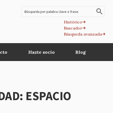
Buscar
Histórico
Buscador
B
Búsqueda avanzada
av
cto
Hazte socio
Blog
DAD: ESPACIO