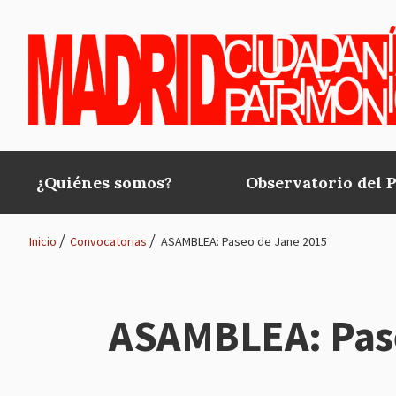
Pasar al contenido principal
¿Quiénes somos?
Observatorio del 
Main
navigation
Inicio
Convocatorias
ASAMBLEA: Paseo de Jane 2015
Ruta
de
ASAMBLEA: Pas
navegación