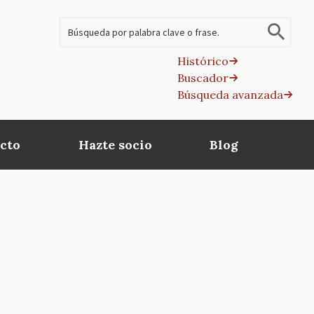
Buscar
Histórico
Buscador
B
Búsqueda avanzada
av
cto
Hazte socio
Blog