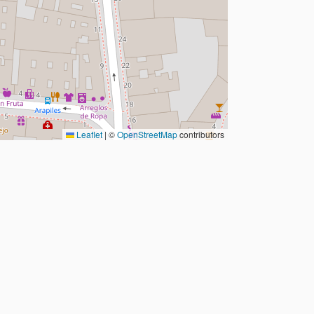
Leaflet
|
©
OpenStreetMap
contributors