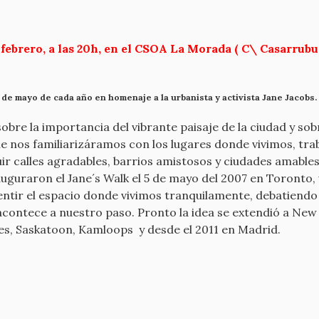
 febrero, a las 20h, en el CSOA La Morada ( C\ Casarrubu
a de mayo de cada año en homenaje a la urbanista y activista Jane Jacobs.
sobre la importancia del vibrante paisaje de la ciudad y so
ue nos familiarizáramos con los lugares donde vivimos, tra
 calles agradables, barrios amistosos y ciudades amables
uguraron el Jane´s Walk el 5 de mayo del 2007 en Toronto, 
sentir el espacio donde vivimos tranquilamente, debatiendo 
 acontece a nuestro paso. Pronto la idea se extendió a Ne
es, Saskatoon, Kamloops y desde el 2011 en Madrid.