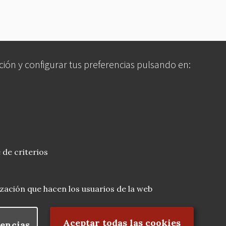
ción y configurar tus preferencias pulsando en:
 de criterios
lización que hacen los usuarios de la web
Rechazar el consentimiento
Aceptar todas las cookies
encias