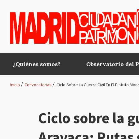
Pasar al contenido principal
¿Quiénes somos?
Observatorio del 
Main
navigation
Inicio
Convocatorias
Ciclo Sobre La Guerra Civil En El Distrito Mo
Ruta
de
Ciclo sobre la g
navegación
Aravaca: Rutas 