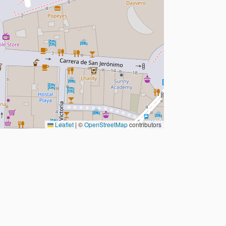
Leaflet
|
©
OpenStreetMap
contributors