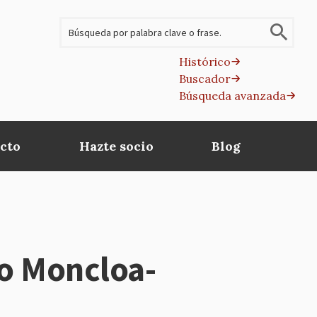
Buscar
Histórico
Buscador
B
Búsqueda avanzada
av
cto
Hazte socio
Blog
ito Moncloa-