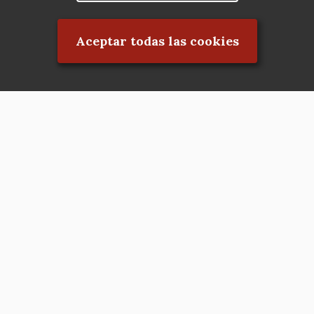
Rechazar el consentimiento
Aceptar todas las cookies
Asociación en defensa del Patrimonio
Histórico, Artístico, Cultural, Social y
Natural de la Comunidad de Madrid