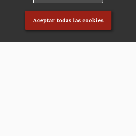
Rechazar el consentimiento
Aceptar todas las cookies
Asociación en defensa del Patrimonio
Histórico, Artístico, Cultural, Social y
Natural de la Comunidad de Madrid