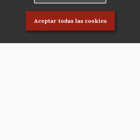
Rechazar el consentimiento
Aceptar todas las cookies
Asociación en defensa del Patrimonio
Histórico, Artístico, Cultural, Social y
Natural de la Comunidad de Madrid