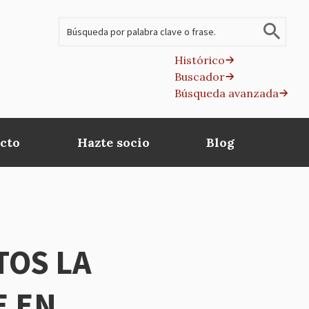
Buscar
Histórico
Buscador
B
Búsqueda avanzada
av
cto
Hazte socio
Blog
TOS LA
E EN