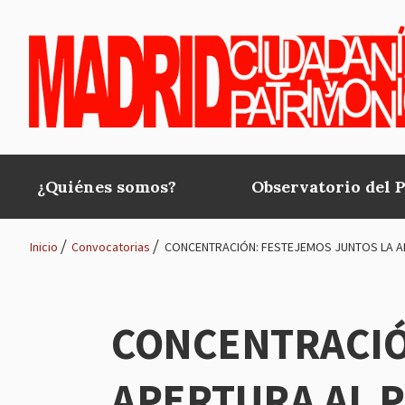
Pasar al contenido principal
¿Quiénes somos?
Observatorio del 
Main
navigation
Inicio
Convocatorias
CONCENTRACIÓN: FESTEJEMOS JUNTOS LA AP
Ruta
de
CONCENTRACIÓ
navegación
APERTURA AL P