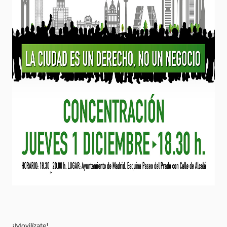
¡Movilízate!