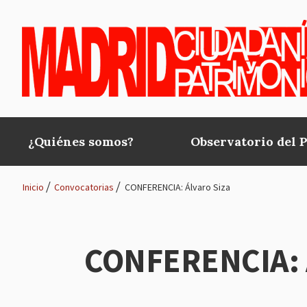
Pasar al contenido principal
¿Quiénes somos?
Observatorio del 
Main
navigation
Inicio
Convocatorias
CONFERENCIA: Álvaro Siza
Ruta
de
CONFERENCIA: Á
navegación