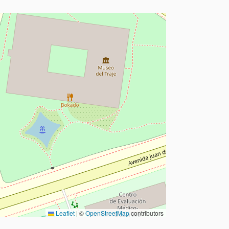
Leaflet
|
©
OpenStreetMap
contributors