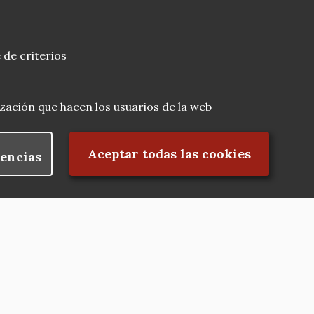
 de criterios
lización que hacen los usuarios de la web
Rechazar el consentimiento
Aceptar todas las cookies
encias
Nuestras redes