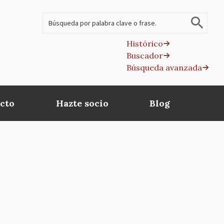
Buscar
Histórico
Buscador
B
Búsqueda avanzada
av
cto
Hazte socio
Blog