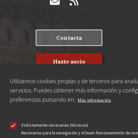
Contacta
Hazte socio
Utilizamos cookies propias y de terceros para anali
servicios. Puedes obtener más información y config
preferencias pulsando en:
Aviso Legal
Política de privacidad
Política de Cookies
Más información
Menú
legal
Estrictamente necesarias (técnicas)
Necesarias para la navegación y el buen funcionamiento de nu