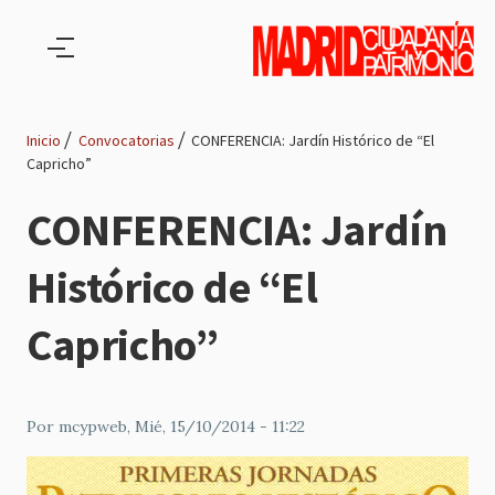
Pasar al contenido principal
Inicio
Convocatorias
CONFERENCIA: Jardín Histórico de “El
Capricho”
Ruta
CONFERENCIA: Jardín
de
Histórico de “El
navegación
Capricho”
Por
mcypweb
, Mié, 15/10/2014 - 11:22