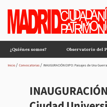
Pasar al contenido principal
¿Quiénes somos?
Observatorio del 
Main
navigation
Inicio
Convocatorias
INAUGURACIÓN EXPO: Paisajes de Una Guerra. 
Ruta
de
INAUGURACIÓN E
navegación
Ciudad Universi