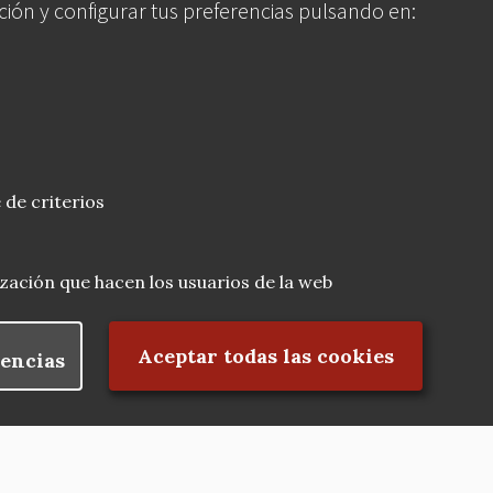
ción y configurar tus preferencias pulsando en:
 de criterios
lización que hacen los usuarios de la web
Rechazar el consentimiento
Aceptar todas las cookies
encias