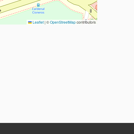
Leaflet
|
©
OpenStreetMap
contributors