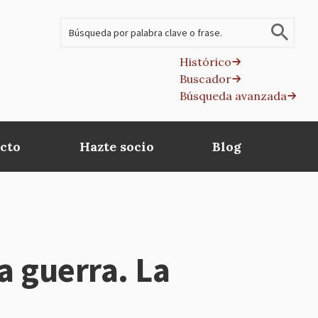
Buscar
Histórico
Buscador
B
Búsqueda avanzada
av
cto
Hazte socio
Blog
 guerra. La