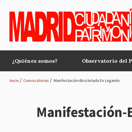
Pasar al contenido principal
¿Quiénes somos?
Observatorio del 
Main
navigation
Inicio
Convocatorias
Manifestación-Bicicletada En Leganés
Ruta
de
Manifestación-B
navegación