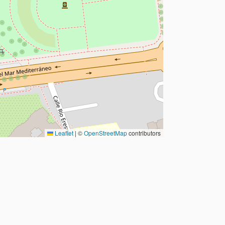
Leaflet
|
©
OpenStreetMap
contributors