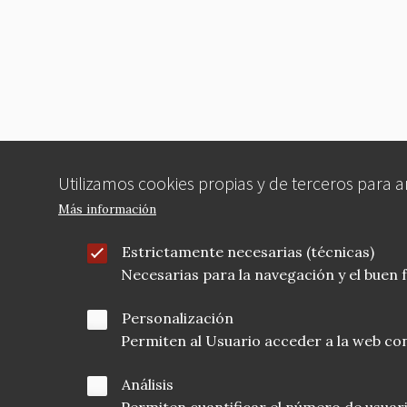
b
r
t
o
o
k
Utilizamos cookies propias y de terceros para 
Más información
Estrictamente necesarias (técnicas)
Necesarias para la navegación y el buen
Personalización
Permiten al Usuario acceder a la web con
Análisis