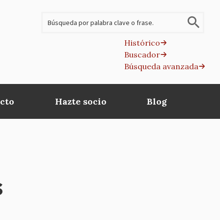
Buscar
Histórico
Buscador
B
Búsqueda avanzada
av
cto
Hazte socio
Blog
s