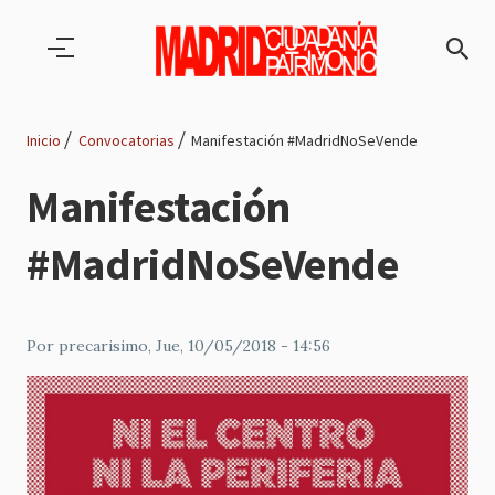
Pasar al contenido principal
Inicio
Convocatorias
Manifestación #MadridNoSeVende
Ruta
Manifestación
de
#MadridNoSeVende
navegación
Por
precarisimo
, Jue, 10/05/2018 - 14:56