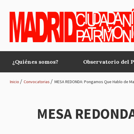
Pasar al contenido principal
¿Quiénes somos?
Observatorio del 
Main
navigation
Inicio
Convocatorias
MESA REDONDA: Pongamos Que Hablo de Mad
Ruta
de
MESA REDONDA:
navegación