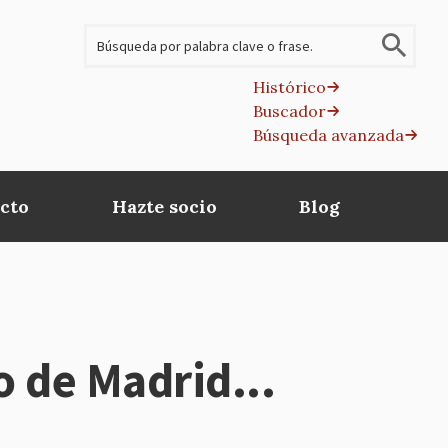
Buscar
Histórico
Buscador
B
Búsqueda avanzada
av
cto
Hazte socio
Blog
de Madrid...