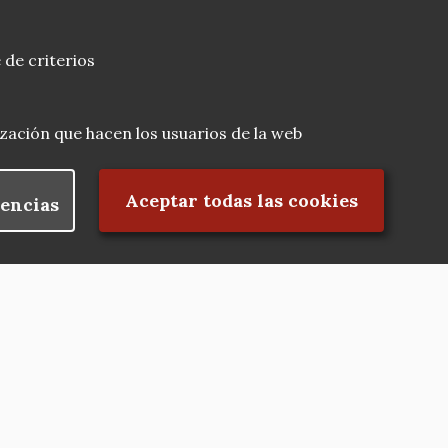
 de criterios
lización que hacen los usuarios de la web
Rechazar el consentimiento
Aceptar todas las cookies
encias
Nuestras redes