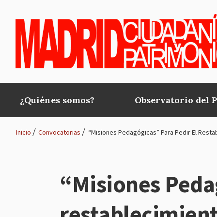
Pasar al contenido principal
¿Quiénes somos?
Observatorio del 
Main
navigation
Inicio
Convocatorias
“Misiones Pedagógicas” Para Pedir El Restab
Ruta
de
“Misiones Pedag
navegación
restablecimient