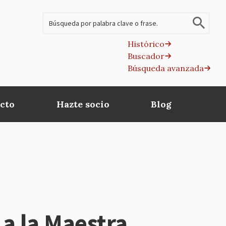
Buscar
Histórico
Buscador
B
Búsqueda avanzada
av
cto
Hazte socio
Blog
 a la Maestra