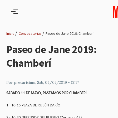
Pasar al contenido principal
Inicio
Convocatorias
Paseo de Jane 2019: Chamberí
Ruta
Paseo de Jane 2019:
de
Chamberí
navegación
Por
precarisimo
, Sáb, 04/05/2019 - 13:17
SÁBADO 11 DE MAYO, PASEAMOS POR CHAMBERÍ
1.- 10:15 PLAZA DE RUBÉN DARÍO
2.- 10:30 DEFENSOR DEL PUEBLO (Zurbano, 42)