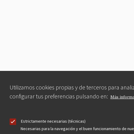
Utilizamos cookies propias y de terceros para anal
configurar tus preferencias pulsando en:
Más inform
Estrictamente necesarias (técnicas)
Necesarias para la navegación y el buen funcionamiento de nu