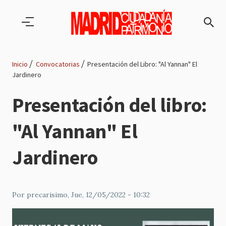
Pasar al contenido principal
Inicio
Convocatorias
Presentación del Libro: "Al Yannan" El
Jardinero
Ruta
Presentación del libro:
de
"Al Yannan" El
navegación
Jardinero
Por
precarisimo
, Jue, 12/05/2022 - 10:32