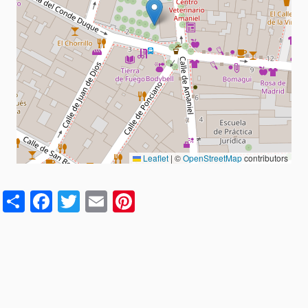
Leaflet
|
©
OpenStreetMap
contributors
S
F
T
E
Pi
h
a
w
m
nt
ar
c
it
ai
er
e
e
te
l
es
b
r
t