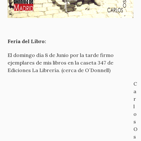
Feria del Libro:
El domingo día 8 de Junio por la tarde firmo
ejemplares de mis libros en la caseta 347 de
Ediciones La Librería. (cerca de O´Donnell)
C
a
r
l
o
s
O
s