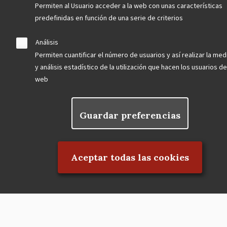
Permiten al Usuario acceder a la web con unas características
predefinidas en función de una serie de criterios
Asociación en defensa del Patrimonio
Análisis
Histórico, Artístico, Cultural, Social y
Permiten cuantificar el número de usuarios y así realizar la med
Natural de la Comunidad de Madrid
y análisis estadístico de la utilización que hacen los usuarios de
web
Guardar preferencias
blog
Rechazar el consentimiento
Menu
observatorio del patrimonio
Aceptar todas las cookies
Footer
convocatorias
buscador avanzado