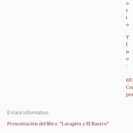
o
r
i
o
T
f
n
o
:
69
Ca
po
Enlace informativo
Presentación del libro: "Lavapiés y El Rastro"