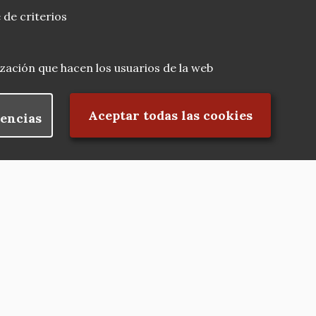
 de criterios
lización que hacen los usuarios de la web
Rechazar el consentimiento
Aceptar todas las cookies
encias
Nuestras redes