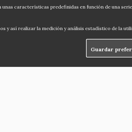
 unas características predefinidas en función de una serie
 y así realizar la medición y análisis estadístico de la uti
Guardar prefer
blog
Menu
observatorio del patrimonio
convocatorias
Footer