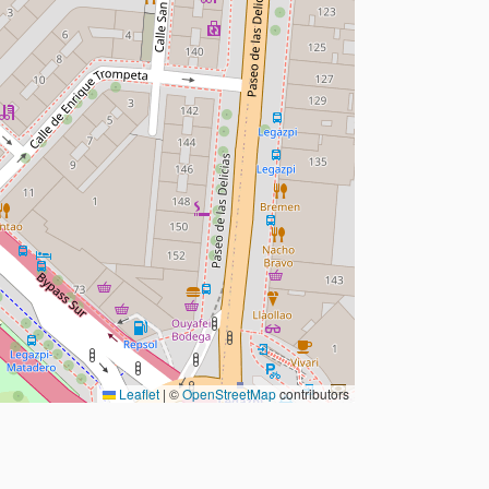
Leaflet
|
©
OpenStreetMap
contributors