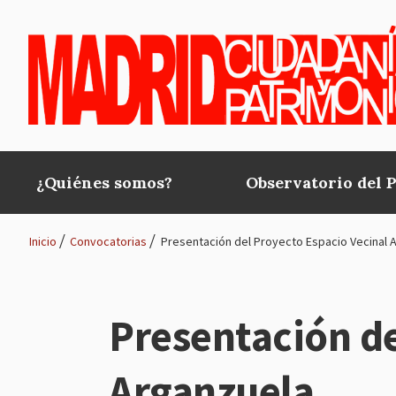
Pasar al contenido principal
¿Quiénes somos?
Observatorio del 
Main
navigation
Inicio
Convocatorias
Presentación del Proyecto Espacio Vecinal 
Ruta
de
Presentación de
navegación
Arganzuela