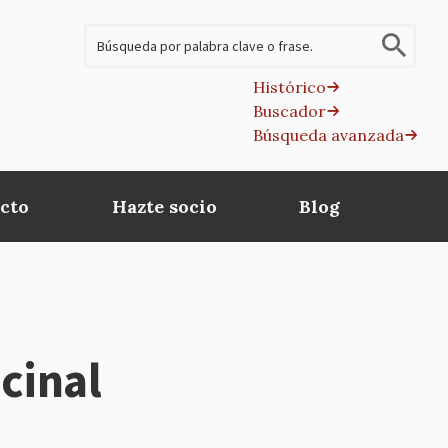
Buscar
Histórico
Buscador
B
Búsqueda avanzada
av
cto
Hazte socio
Blog
cinal