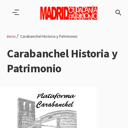
Pasar al contenido principal
Inicio
Carabanchel Historia y Patrimonio
Ruta
Carabanchel Historia y
de
Patrimonio
navegación