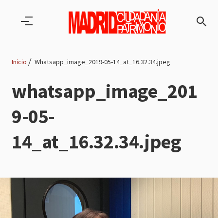
Pasar al contenido principal
Inicio
Whatsapp_image_2019-05-14_at_16.32.34.jpeg
Ruta
whatsapp_image_201
de
9-05-
navegación
14_at_16.32.34.jpeg