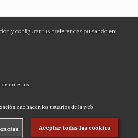
ción y configurar tus preferencias pulsando en:
 de criterios
lización que hacen los usuarios de la web
Rechazar el consentimiento
Aceptar todas las cookies
encias