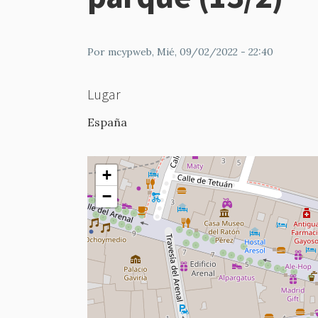
Por
mcypweb
, Mié, 09/02/2022 - 22:40
Lugar
España
+
−