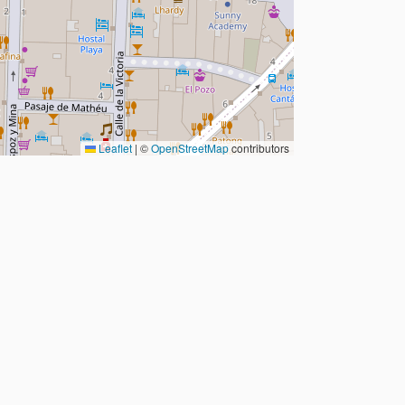
Leaflet
|
©
OpenStreetMap
contributors