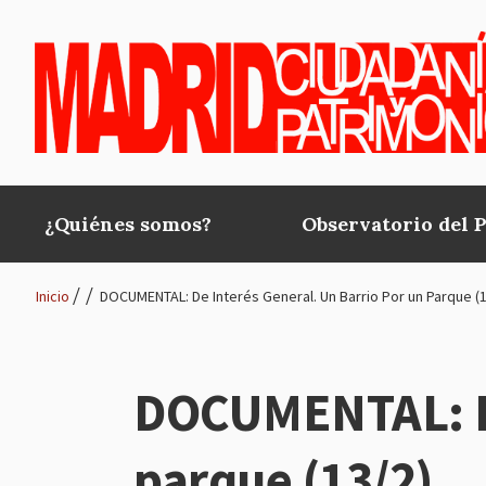
Pasar al contenido principal
¿Quiénes somos?
Observatorio del 
Main
navigation
Inicio
DOCUMENTAL: De Interés General. Un Barrio Por un Parque (1
Ruta
de
DOCUMENTAL: De
navegación
parque (13/2)