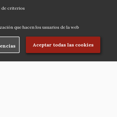
 de criterios
lización que hacen los usuarios de la web
Rechazar el consentimiento
Aceptar todas las cookies
encias
Nuestras redes