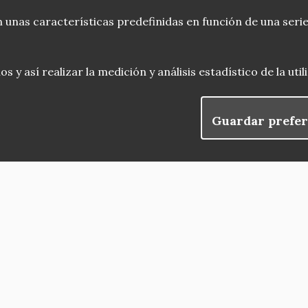
 unas características predefinidas en función de una serie
 y así realizar la medición y análisis estadístico de la uti
Guardar prefer
blog
Menu
observatorio del patrimonio
convocatorias
Footer