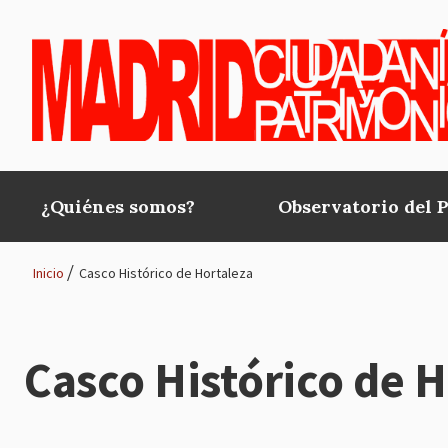
Pasar al contenido principal
¿Quiénes somos?
Observatorio del 
Main
navigation
Inicio
Casco Histórico de Hortaleza
Ruta
de
Casco Histórico de H
navegación