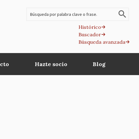
Buscar
Histórico
Buscador
B
Búsqueda avanzada
av
cto
Hazte socio
Blog