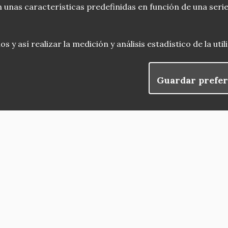
 unas características predefinidas en función de una serie
 y así realizar la medición y análisis estadístico de la uti
Guardar prefer
blog
Menu
observatorio del patrimonio
convocatorias
Footer