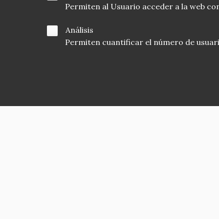
Permiten al Usuario acceder a la web con
Análisis
Permiten cuantificar el número de usuarios
Asociación en defensa del Patrimonio
Histórico, Artístico, Cultural, Social y