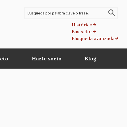
Buscar
Histórico
Buscador
B
Búsqueda avanzada
av
cto
Hazte socio
Blog