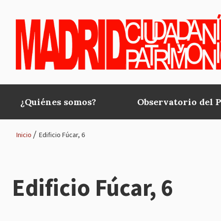
Pasar al contenido principal
¿Quiénes somos?
Observatorio del 
Main
navigation
Inicio
Edificio Fúcar, 6
Ruta
de
Edificio Fúcar, 6
navegación