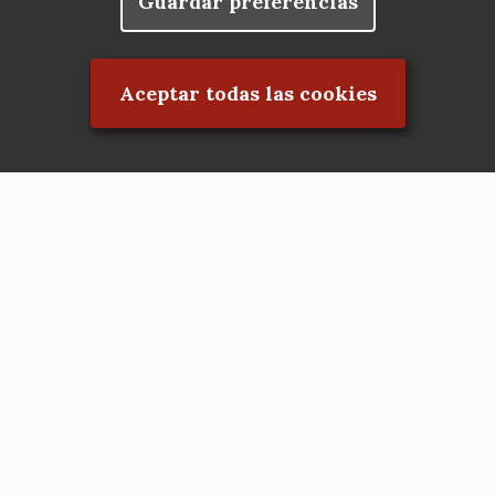
Guardar preferencias
Rechazar el consentimiento
Aceptar todas las cookies
Asociación en defensa del Patrimonio
Histórico, Artístico, Cultural, Social y