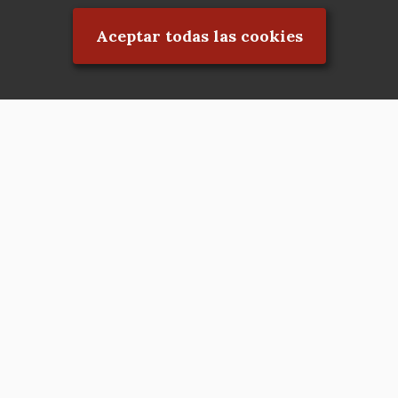
Aceptar todas las cookies
Asociación en defensa del Patrimonio
Histórico, Artístico, Cultural, Social y
Natural de la Comunidad de Madrid