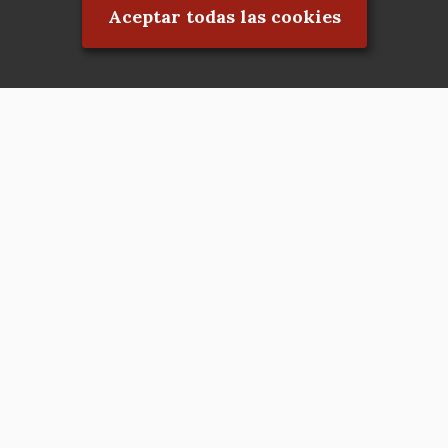
Aceptar todas las cookies
Asociación en defensa del Patrimonio
Histórico, Artístico, Cultural, Social y
Natural de la Comunidad de Madrid