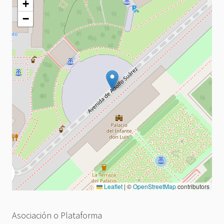
+
−
Leaflet
|
©
OpenStreetMap
contributors
Asociación o Plataforma