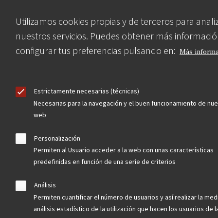
Utilizamos cookies propias y de terceros para anali
nuestros servicios. Puedes obtener más informació
configurar tus preferencias pulsando en:
Más inform
Estrictamente necesarias (técnicas)
Necesarias para la navegación y el buen funcionamiento de nue
web
Personalización
Permiten al Usuario acceder a la web con unas características
predefinidas en función de una serie de criterios
Análisis
Asociación en defensa del Patrimonio
Permiten cuantificar el número de usuarios y así realizar la med
Histórico, Artístico, Cultural, Social y
análisis estadístico de la utilización que hacen los usuarios de 
Natural de la Comunidad de Madrid