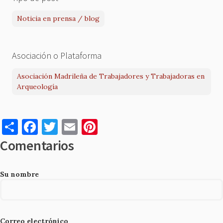
Noticia en prensa / blog
Asociación o Plataforma
Asociación Madrileña de Trabajadores y Trabajadoras en
Arqueología
S
F
T
E
Pi
h
a
w
m
nt
Comentarios
ar
c
it
ai
er
e
e
te
l
es
Su nombre
b
r
t
o
o
Correo electrónico