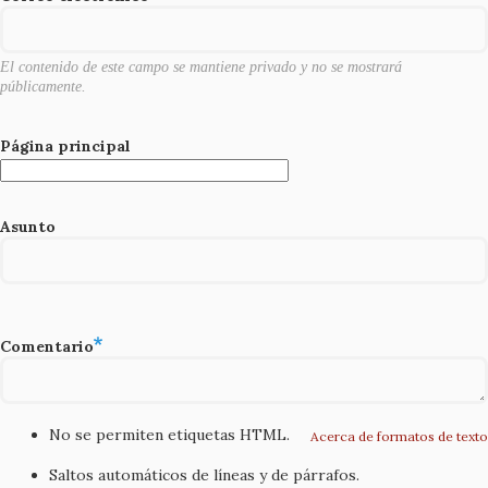
k
El contenido de este campo se mantiene privado y no se mostrará
públicamente.
Página principal
Asunto
Comentario
No se permiten etiquetas HTML.
Acerca de formatos de texto
Saltos automáticos de líneas y de párrafos.