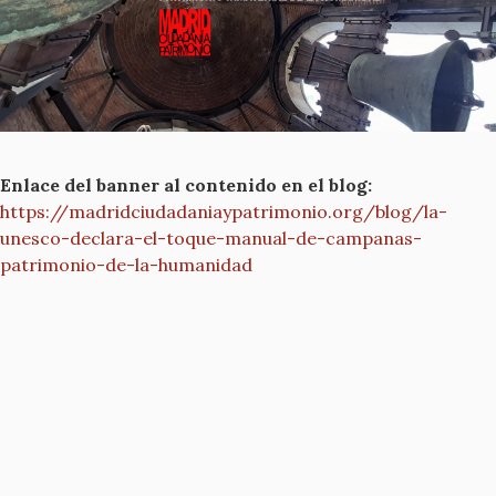
Enlace del banner al contenido en el blog:
https://madridciudadaniaypatrimonio.org/blog/la-
unesco-declara-el-toque-manual-de-campanas-
patrimonio-de-la-humanidad