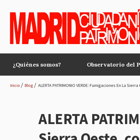
Pasar al contenido principal
¿Quiénes somos?
Observatorio del 
Main
navigation
Inicio
Blog
ALERTA PATRIMONIO VERDE: Fumigaciones En La Sierra 
Ruta
de
ALERTA PATRIM
navegación
Sierra Oeste, c