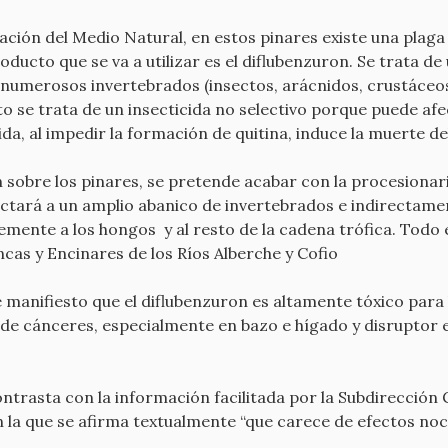
ción del Medio Natural, en estos pinares existe una plaga
roducto que se va a utilizar es el diflubenzuron. Se trata de
numerosos invertebrados (insectos, arácnidos, crustáceos 
to se trata de un insecticida no selectivo porque puede af
icida, al impedir la formación de quitina, induce la muerte 
on sobre los pinares, se pretende acabar con la procesionar
ectará a un amplio abanico de invertebrados e indirectament
emente a los hongos y al resto de la cadena trófica. Todo 
cas y Encinares de los Ríos Alberche y Cofio
 manifiesto que el diflubenzuron es altamente tóxico para
 de cánceres, especialmente en bazo e hígado y disruptor 
 contrasta con la información facilitada por la Subdirecció
n la que se afirma textualmente “que carece de efectos noc