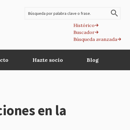
Buscar
Histórico
Buscador
B
Búsqueda avanzada
av
cto
Hazte socio
Blog
ones en la