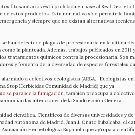
tos fitosanitarios está prohibida en base al Real Decreto
e de estos productos. Esta normativa sólo permite la fum
e emergencia y siempre que no existan alternativas técnica
 se han detectado plagas de procesionaria en la última déc
a como la planteada. Además, trabajos publicados en 2011 y
 los tratamientos químicos contra la procesionaria. Son má
res y fomento de la diversidad de especies forestales que 
a alarmado a colectivos ecologistas (ARBA, , Ecologistas e
orma Stop Herbicidas Comunidad de Madrid) que ya
e se paralice la fumigación
, también preocupa a colectivo
desconocían las intenciones de la Subdirección General.
nidad científica. Científicos de diversas universidades y d
sidad Autónoma de Madrid, Juan J. Oñate Rubalcaba, el ca
la Asociación Herpetológica Española que agrupa a científi