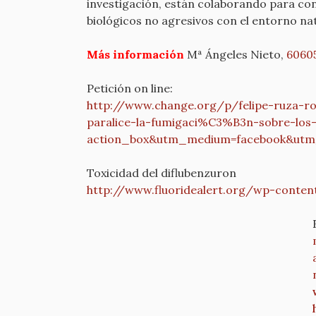
investigación, están colaborando para con
biológicos no agresivos con el entorno nat
Más información
Mª Ángeles Nieto,
6060
Petición on line:
http://www.change.org/p/
felipe-ruza-
paralice-la-
fumigaci%C3%B3n-sobre-los
action_box&utm_medium=
facebook&utm
Toxicidad del diflubenzuron
http://www.fluoridealert.org/
wp-content