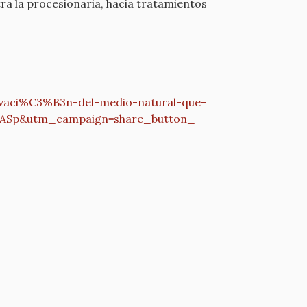
ra la procesionaria, hacia tratamientos
vaci%C3%B3n-del-
medio-natural-que-
IASp&
utm_campaign=share_button_