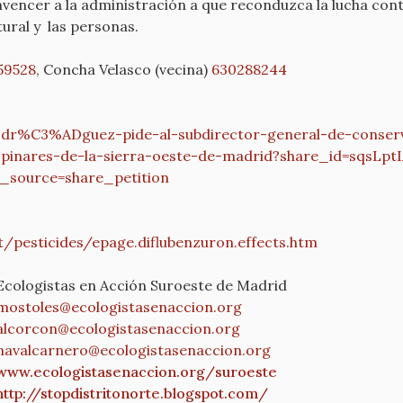
vencer a la administración a que reconduzca la lucha cont
ural y las personas.
59528
, Concha Velasco (vecina)
630288244
rodr%C3%ADguez-
pide-al-subdirector-general-
de-conser
-
pinares-de-la-sierra-oeste-de-
madrid?share_id=sqsLpt
_source=share_
petition
/pesticides/epage.
diflubenzuron.effects.htm
Ecologistas en Acción Suroeste de Madrid
mostoles@ecologistasenaccion.
org
alcorcon@ecologistasenaccion.
org
navalcarnero@
ecologistasenaccion.org
www.ecologistasenaccion.org/
suroeste
http://stopdistritonorte.
blogspot.com/