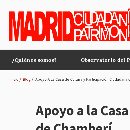
Pasar al contenido principal
¿Quiénes somos?
Observatorio del 
Main
navigation
Inicio
Blog
Apoyo A La Casa de Cultura y Participación Ciudadana
Ruta
de
Apoyo a la Casa
navegación
de Chamberí