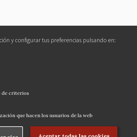
ción y configurar tus preferencias pulsando en:
 de criterios
lización que hacen los usuarios de la web
Rechazar el consentimiento
Aceptar todas las cookies