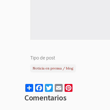
Tipo de post
Noticia en prensa / blog
S
F
T
E
Pi
h
a
w
m
nt
Comentarios
ar
c
it
ai
er