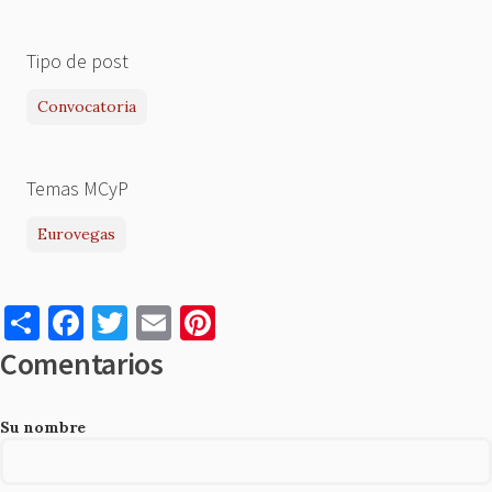
Tipo de post
Convocatoria
Temas MCyP
Eurovegas
S
F
T
E
Pi
h
a
w
m
nt
Comentarios
ar
c
it
ai
er
e
e
te
l
es
Su nombre
b
r
t