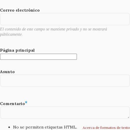
o
o
Correo electrónico
k
El contenido de este campo se mantiene privado y no se mostrará
públicamente.
Página principal
Asunto
Comentario
No se permiten etiquetas HTML.
Acerca de formatos de texto