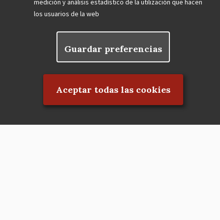
medición y análisis estadístico de la utilización que hacen
los usuarios de la web
Guardar preferencias
Rechazar el consentimiento
Aceptar todas las cookies
Asociación en defensa del Patrimonio
Histórico, Artístico, Cultural, Social y
Natural de la Comunidad de Madrid